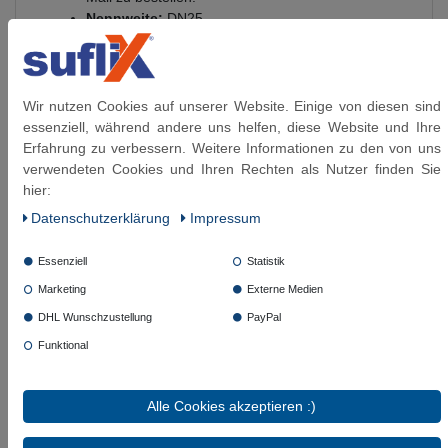
Nennweite:
DN25
Innen-Ø:
ca. 25,0 mm /
Außen-Ø:
ca. 33,5 mm
Biegeradius:
100 mm
Innenschlauch:
aus EPDM (Ethylen Propylen
Dien Kautschuk)
Wir nutzen Cookies auf unserer Website. Einige von diesen sind
Anschlüsse:
aus vernickeltem Messing
essenziell, während andere uns helfen, diese Website und Ihre
Umflechtung:
Edelstahl 1.4301
Erfahrung zu verbessern. Weitere Informationen zu den von uns
Presshülsen:
Aluminium
verwendeten Cookies und Ihren Rechten als Nutzer finden Sie
Betriebsdruck:
bis 10 bar anwendbar
hier:
Temperaturbereich:
einsetzbar von -20 °C bis
Daten­schutz­erklärung
Impressum
+90°C
Ozonbeständigkeit:
gut
Essenziell
Statistik
Glycolgehalt bis 60°C
:
100%
Marketing
Externe Medien
Glycolgehalt bis 95
°C
:
50%
Beständigkeiten - nicht geeignet:
Heizöl (L,
DHL Wunschzustellung
PayPal
EL), Dieselkrafstoff, Kerosin, Ottokraftstoff
Funktional
(Raumtemperatur), Methanol, Ethanol
(Raumtemperatur), Hydrauliköl (Mineralölbasis,
Glycol Basis), Motorenöl - Schutzgas (CO²,
Alle Cookies akzeptieren :)
Argon, etc.), Säuren und Lauge
Beständigkeiten - geeignet:
Luft (bis 70°C)