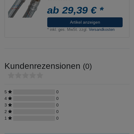
ab 29,39 € *
Artikel anzeigen
*
inkl. ges. MwSt.
zzgl.
Versandkosten
Kundenrezensionen
(0)
5
0
4
0
3
0
2
0
1
0