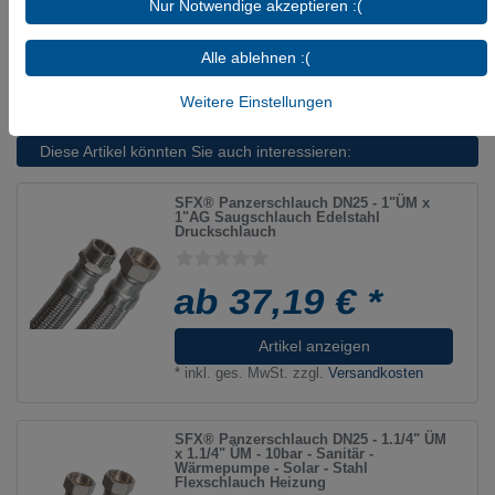
Nur Notwendige akzeptieren :(
(bedingt, da nur ölfreie Luft ), Leitungswasser
(Raumtemperatur), Kühlwasser mit
Alle ablehnen :(
Glykolbeimischung
Weitere Einstellungen
Diese Artikel könnten Sie auch interessieren:
SFX® Panzerschlauch DN25 - 1"ÜM x
1"AG Saugschlauch Edelstahl
Druckschlauch
ab 37,19 € *
Artikel anzeigen
*
inkl. ges. MwSt.
zzgl.
Versandkosten
SFX® Panzerschlauch DN25 - 1.1/4" ÜM
x 1.1/4" ÜM - 10bar - Sanitär -
Wärmepumpe - Solar - Stahl
Flexschlauch Heizung