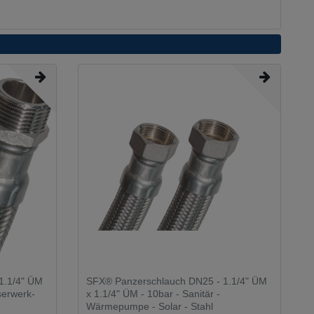
1.1/4" ÜM
SFX® Panzerschlauch DN25 - 1.1/4" ÜM
serwerk-
x 1.1/4" ÜM - 10bar - Sanitär -
Wärmepumpe - Solar - Stahl