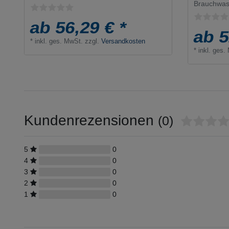
Brauchwas
ab 56,29 € *
ab 5
*
inkl. ges. MwSt.
zzgl.
Versandkosten
*
inkl. ges.
Kundenrezensionen
(0)
5
0
4
0
3
0
2
0
1
0