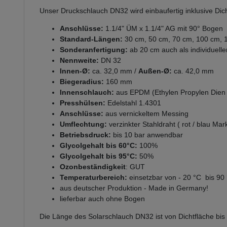
Unser Druckschlauch DN32 wird einbaufertig inklusive Dich
Anschlüsse:
1.1/4" ÜM x 1.1/4" AG mit 90° Bogen
Standard-Längen:
30 cm, 50 cm, 70 cm, 100 cm, 
Sonderanfertigung:
ab 20 cm auch als individuell
Nennweite:
DN 32
Innen-Ø:
ca. 32,0 mm /
Außen-Ø:
ca. 42,0 mm
Biegeradius:
160 mm
Innenschlauch:
aus EPDM (Ethylen Propylen Dien
Presshülsen:
Edelstahl 1.4301
Anschlüsse:
aus vernickeltem Messing
Umflechtung:
verzinkter Stahldraht ( rot / blau Mar
Betriebsdruck:
bis 10 bar anwendbar
Glycolgehalt bis 60°C:
100%
Glycolgehalt bis 95°C
:
50%
Ozonbeständigkeit
: GUT
Temperaturbereich:
einsetzbar von - 20 °C bis 90 
aus deutscher Produktion - Made in Germany!
lieferbar auch ohne Bogen
Die Länge des Solarschlauch DN32 ist von Dichtfläche bi