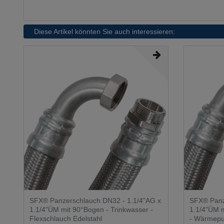
Diese Artikel könnten Sie auch interessieren:
SFX® Panzerschlauch DN32 - 1.1/4"AG x
SFX® Panz
1.1/4"ÜM mit 90°Bogen - Trinkwasser -
1.1/4"ÜM m
Flexschlauch Edelstahl
- Wärmepu