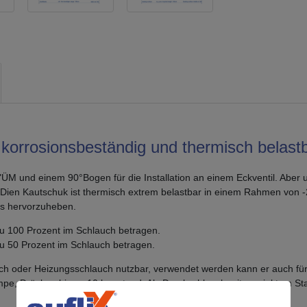
korrosionsbeständig und thermisch belast
ÜM und einem 90°Bogen für die Installation an einem Eckventil. Aber
ien Kautschuk ist thermisch extrem belastbar in einem Rahmen von -2
hes hervorzuheben.
 zu 100 Prozent im Schlauch betragen.
zu 50 Prozent im Schlauch betragen.
auch oder Heizungsschlauch nutzbar, verwendet werden kann er auch für
, Drücken bis zu 10 bar stand. Als Druckschlauch mit verzinktem Sta