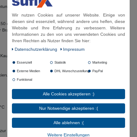
tung für ÜM geliefert!
Wir nutzen Cookies auf unserer Website. Einige von
diesen sind essenziell, während andere uns helfen, diese
150 cm & 200 cm
Website und Ihre Erfahrung zu verbessern. Weitere
er Brauchwasserschlauch möglich
Informationen zu den von uns verwendeten Cookies und
Ihren Rechten als Nutzer finden Sie hier:
Daten­schutz­erklärung
Impressum
 Kautschuk)
Essenziell
Statistik
Marketing
Externe Medien
DHL Wunschzustellung
PayPal
kierung)
Funktional
Alle Cookies akzeptieren :)
°C (100 °C kurzfristig)
Nur Notwendige akzeptieren :(
Alle ablehnen :(
s zur Mitte des Bogenradius bemessen.
Weitere Einstellungen