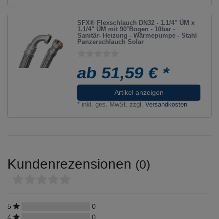
SFX® Flexschlauch DN32 - 1.1/4" ÜM x
1.1/4" ÜM mit 90°Bogen - 10bar -
Sanitär- Heizung - Wärmepumpe - Stahl
Panzerschlauch Solar
ab 51,59 € *
Artikel anzeigen
*
inkl. ges. MwSt.
zzgl.
Versandkosten
Kundenrezensionen
(0)
5
0
4
0