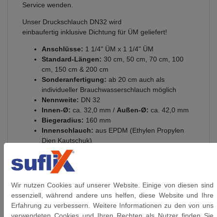
Service wenden.
Unser Druckschlauch DN32 wird
einbaufertig inklusive Dichtung für ÜM geliefert!
Anschlüsse:
1 1/4" ÜM x 1 1/4" ÜM
Standard-Längen:
30 cm, 50 cm, 70 cm, 100
cm, 150 cm & 200 cm
Sonderanfertigung:
ab 20 cm auch als
individueller Brauchwasserschlauch möglich
Nennweite:
DN 32
Innen-Ø:
ca. 32,0 mm /
Außen-Ø:
ca. 42,0 mm
Biegeradius:
160 mm
Innenschlauch:
aus EPDM (Ethylen Propylen
Dien Kautschuk)
Presshülsen:
Edelstahl 1.4301
Anschlüsse:
aus vernickeltem Messing
Umflechtung:
verzinkter Stahldraht
Betriebsdruck:
bis 10 bar anwendbar
Wir nutzen Cookies auf unserer Website. Einige von diesen sind
Glycolgehalt bis 60°C:
100%
essenziell, während andere uns helfen, diese Website und Ihre
Glycolgehalt bis 95°C
:
50%
Erfahrung zu verbessern. Weitere Informationen zu den von uns
Ozonbeständigkeit
: GUT
verwendeten Cookies und Ihren Rechten als Nutzer finden Sie