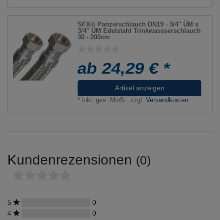
SFX® Panzerschlauch DN19 - 3/4" ÜM x
3/4" ÜM Edelstahl Trinkwassserschlauch
30 - 200cm
ab 24,29 € *
Artikel anzeigen
*
inkl. ges. MwSt.
zzgl.
Versandkosten
Kundenrezensionen
(0)
5
0
4
0