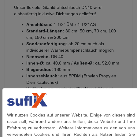
Unser flexibler Stahldrahtschlauch DN40 wird
einbaufertig inklusive Dichtungen geliefert!
Anschlüsse:
1.1/2" ÜM x 1.1/2" AG
Standard-Längen:
30 cm, 50 cm, 70 cm, 100
cm, 150 cm & 200 cm
Sonderanfertigung:
ab 20 cm auch als
individueller Wärmepumpenschlauch möglich
Nennweite:
DN 40
Innen-Ø:
ca. 40,0 mm /
Außen-Ø:
ca. 52,0 mm
Biegeradius:
180 mm
Innenschlauch:
aus EPDM (Ethylen Propylen
Dien Kautschuk)
Umflechtung:
verzinkter Stahldraht (blau/rot
Markierung)
Anschlüsse:
aus vernickeltem Messing
Presshülsen:
Aluminium
Gewinde:
flachdichtendem Gewinde DIN 228 (G
Wir nutzen Cookies auf unserer Website. Einige von diesen sind
Gewinde)
essenziell, während andere uns helfen, diese Website und Ihre
Betriebsdruck:
bis 6 bar
Erfahrung zu verbessern. Weitere Informationen zu den von uns
Glycolgehalt bis 60°C
: 100%
verwendeten Cookies und Ihren Rechten als Nutzer finden Sie