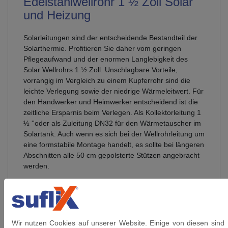
Edelstahlwellrohr 1 ½ Zoll Solar
und Heizung
Solarleitungen sind der entscheidende Bestandteil der
Solarthermie. Profitieren Sie daher vom geringen
Pflegeaufwand und der enormen Langlebigkeit des
Solar Wellrohrs 1 ½ Zoll. Unschlagbare Vorteile,
vorrangig im Vergleich zu einem Kupferrohr sind die
leichte Verlegung sowie der niedrige Wärmeleitwert. Für
den Handwerker und Heimwerker entscheidend ist die
zeitliche Ersparnis beim Verlegen. Als Kollektorleitung 1
½ ''oder als Zuleitung DN32 für den Wärmetauscher im
Solartank. Auch wenn es sich bei der Wellrohrleitung um
eine formstabile Montage handelt, es sollte bei längeren
Abschnitten alle 50 cm gepolsterte Stützen angebracht
werden.
Nennweite
: DN 32
Verschraubung
: beidseitig 1
1/2 Zoll Überwurfmutter inkl. Dichtungen
Wir nutzen Cookies auf unserer Website. Einige von diesen sind
Werkstoff Wellrohr
: Edelstahl 1.4404 (AISI 316L,