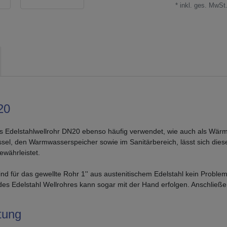
* inkl. ges. MwSt.
20
 das Edelstahlwellrohr DN20 ebenso häufig verwendet, wie auch als Wä
ssel, den Warmwasserspeicher sowie im Sanitärbereich, lässt sich dies
ewährleistet.
für das gewellte Rohr 1'' aus austenitischem Edelstahl kein Problem.
n des Edelstahl Wellrohres kann sogar mit der Hand erfolgen. Anschließe
itung