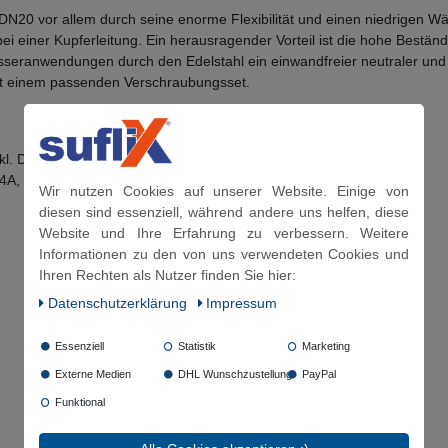
r DN20 vor allem durch seine enorme Flexibilität und einen niedrigen W
ls bei einer Kupferleitung. Ein herausragender Vorteil ist die hohe B
asseranwendungen durch den Edelstahl ein einwandfreier neutraler und h
mit einem passenden Verschraubungsset.
nkl. Dichtungen
V4A, Nirosta 4404)
Wir nutzen Cookies auf unserer Website. Einige von
diesen sind essenziell, während andere uns helfen, diese
Website und Ihre Erfahrung zu verbessern. Weitere
Informationen zu den von uns verwendeten Cookies und
Ihren Rechten als Nutzer finden Sie hier:
Daten­schutz­erklärung
Impressum
Essenziell
Statistik
Marketing
Externe Medien
DHL Wunschzustellung
PayPal
Funktional