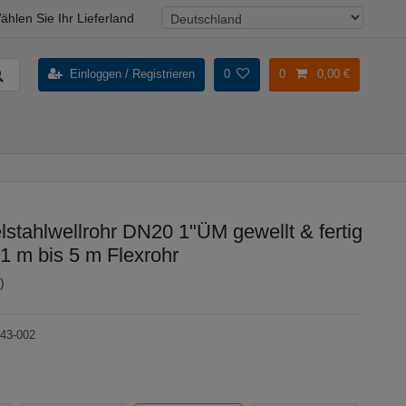
ählen Sie Ihr Lieferland
Einloggen / Registrieren
0
0
0,00 €
stahlwellrohr DN20 1"ÜM gewellt & fertig
,1 m bis 5 m Flexrohr
)
43-002