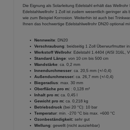
Die Eignung als Solarleitung Edelstahl erhält das Wellroh
Edelstahlwellrohr 1 Zoll ist zudem wesentlich geringer a
wie zum Beispiel Korrosion. Weiterhin ist auch bei Trinkw
Ihnen das hochwertige Edelstahlwellrohr DN20 optional 
Nennweite
: DN20
Verschraubung
: beidseitig 1 Zoll Überwurfmutter i
Werkstoff Wellrohr
: Edelstahl 1.4404 (AISI 316L, 
Standard Länge
: von 10 cm bis 500 cm
Wandstärke
: ca. 0,2 mm
Innendurchmesser
: ca. 20,5 mm (+/-0,4)
Außendurchmesser:
ca. 26,7 mm (+/-0,4)
Biegeradius
: max. 30 mm
Oberfläche pro m:
: 0,128 m²
Inhalt pro m:
ca. 0,45 l
Gewicht pro m:
ca. 0,218 kg
Betriebsdruck
(bei 20 °C): 10 bar
Temperatur
: min. -270 °C bis max. +600 °C
Ozonbeständigkeit:
sehr gut
Wellung
: gewellt (nicht ausziehbar)