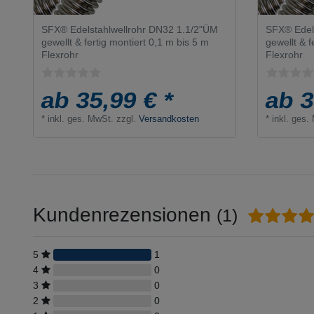
SFX® Edelstahlwellrohr DN32 1.1/2"ÜM
SFX® Edel
gewellt & fertig montiert 0,1 m bis 5 m
gewellt & f
Flexrohr
Flexrohr
ab 35,99 € *
ab 3
*
inkl. ges. MwSt.
zzgl.
Versandkosten
*
inkl. ges.
Kundenrezensionen
(1)
5
1
4
0
3
0
2
0