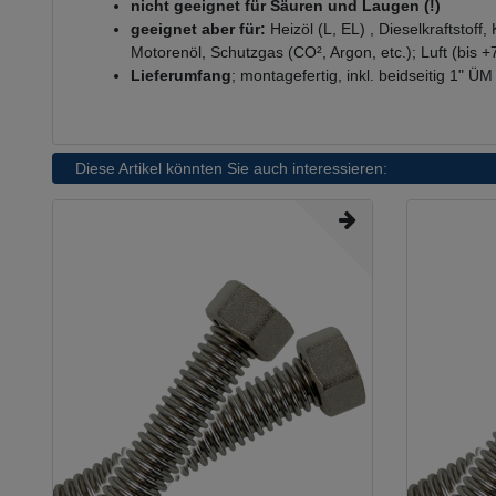
nicht geeignet für Säuren und Laugen (!)
geeignet aber für:
Heizöl (L, EL) , Dieselkraftstof
Motorenöl, Schutzgas (CO², Argon, etc.); Luft (bi
Lieferumfang
; montagefertig, inkl. beidseitig 1" 
Diese Artikel könnten Sie auch interessieren: