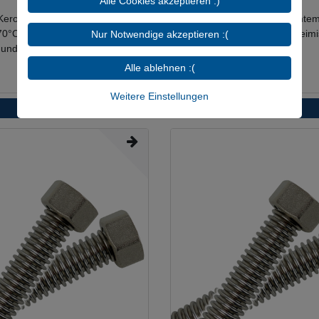
Alle Cookies akzeptieren :)
f, Kerosin, Ottokraftstoff (Raumtemperatur), Methanol, Ethanol (Raumtemp
s +70°C), Leitungswasser (Raumtemperatur), Kühlwasser mit Glykol Bei
Nur Notwendige akzeptieren :(
ÜM und hochwertige Dichtungen
Alle ablehnen :(
Weitere Einstellungen