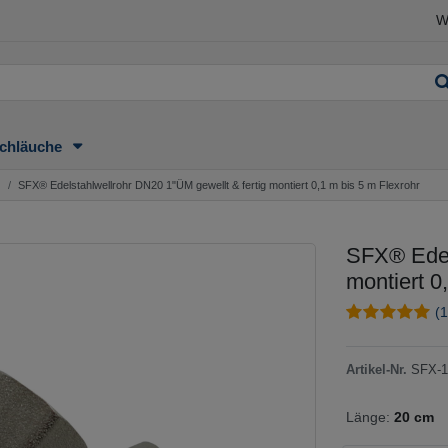
W
chläuche
SFX® Edelstahlwellrohr DN20 1"ÜM gewellt & fertig montiert 0,1 m bis 5 m Flexrohr
SFX® Edel
montiert 0
(1
Artikel-Nr.
SFX-1
Länge:
20 cm