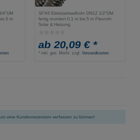
 3/4"ÜM
SFX® Edelstahlwellrohr DN12 1/2"ÜM
bis 5 m
fertig montiert 0,1 m bis 5 m Flexrohr
Solar & Heizung
ab 20,09 € *
osten
*
inkl. ges. MwSt.
zzgl.
Versandkosten
n, um eine Kundenrezension verfassen zu können!