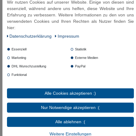
+90°C einsetzbar (nach DVGW mit Pflichtangabe
Wir nutzen Cookies auf unserer Website. Einige von diesen sind
nur mit 70°C anzugeben)
essenziell, während andere uns helfen, diese Website und Ihre
Beständigkeit - besonders geeignet
:
Erfahrung zu verbessern. Weitere Informationen zu den von uns
Leitungswasser (Raumtemperatur), Kühlwasser
verwendeten Cookies und Ihren Rechten als Nutzer finden Sie
mit Glykol Beimischung
hier:
Beständigkeit - NICHT geeignet
: Heizöl (L, EL),
Daten­schutz­erklärung
Impressum
Dieselkraftstoff, Kerosin, Ottokraftstoff
(Raumtemperatur), Methanol, Ethanol
Essenziell
Statistik
(Raumtemperatur), Hydrauliköl (Mineralölbasis,
Glycol Basis): Schutzgas (CO², Argon, etc.),
Marketing
Externe Medien
Säuren und Laugen
DHL Wunschzustellung
PayPal
Beständigkeit - nur bedingt geeignet
: Luft (bis
Funktional
70°C)
Trinkwasserberührte Materialien
: gemäß KTW-
BWGL (UBA) und W270 (DVGW)
Alle Cookies akzeptieren :)
Nur Notwendige akzeptieren :(
Alle ablehnen :(
Diese Artikel könnten Sie auch interessieren:
Weitere Einstellungen