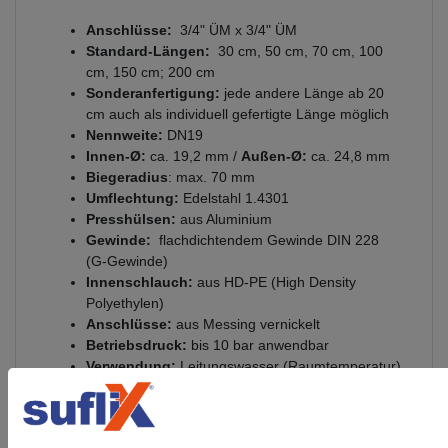
Anschlüsse:
3/4" ÜM x 3/4" ÜM
Standard-Längen:
30 cm, 50 cm, 70 cm, 100
cm, 150 cm; 200 cm
Sonderanfertigung:
jede andere Länge ab 20
cm auch als individuell gefertigte Länge möglich
Nennweite:
DN19
Innen-Ø:
ca. 19,2 mm /
Außen-Ø:
ca. 24,8 mm
Biegeradius
: max. 70 mm
Umflechtung:
Edelstahl 1.4301
Presshülsen:
aus Aluminium
Gewinde:
flachdichtendem Gewinde DIN 228
(G-Gewinde)
Innenschlauch:
aus HD-PE (High Density
Polyethylen)
Anschlüsse:
aus Messing vernickelt
Betriebsdruck:
bis 10 bar anwendbar
Verwendung:
Leitungswasser (Raumtemperatur)
& Kühlwasser mit Glykol Beimischung (max.
50%)
Temperaturbereich:
einsetzbar von -15°C bis