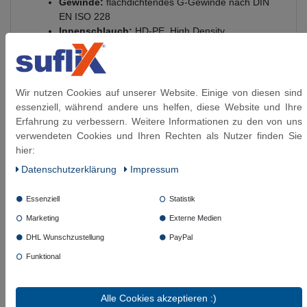
Gewinde:
flachdichtendes G-Gewinde nach DIN
EN ISO 228
Innenschlauch:
HD-PE, High Density
Polyethylen
Anschlüsse:
vernickeltes Messing
Betriebsdruck:
bis 10 bar
Temperaturbereich:
-15 °C bis +90 °C
Wir nutzen Cookies auf unserer Website. Einige von diesen sind
DVGW-Angabe Trinkwasser:
max. +70 °C
essenziell, während andere uns helfen, diese Website und Ihre
Verwendung:
Leitungswasser bei
Erfahrung zu verbessern. Weitere Informationen zu den von uns
Raumtemperatur und Kühlwasser mit
verwendeten Cookies und Ihren Rechten als Nutzer finden Sie
Glykolbeimischung bis max. 50 %
hier:
Trinkwasser-Eignung:
trinkwasserberührte
Daten­schutz­erklärung
Impressum
Materialien gemäß KTW-A / W270
Medienbeständigkeit
Essenziell
Statistik
Marketing
Externe Medien
Geeignet:
Leitungswasser bei Raumtemperatur,
Kühlwasser mit Glykolbeimischung bis max. 50 %
DHL Wunschzustellung
PayPal
Nicht geeignet:
Heizöl L / EL, Dieselkraftstoff,
Funktional
Kerosin, Ottokraftstoff, Methanol, Ethanol,
Hydrauliköl auf Mineralöl- oder Glykolbasis,
Schutzgase wie CO₂ oder Argon, Säuren und
Alle Cookies akzeptieren :)