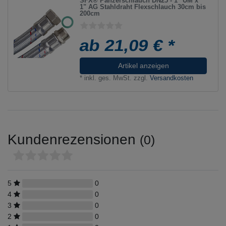
SFX® Panzerschlauch DN25 - 1" ÜM x
1" AG Stahldraht Flexschlauch 30cm bis
200cm
ab 21,09 € *
Artikel anzeigen
*
inkl. ges. MwSt.
zzgl.
Versandkosten
Kundenrezensionen
(0)
5
0
4
0
3
0
2
0