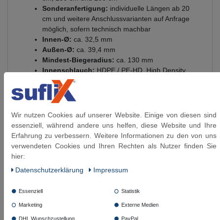
Sonderanfertigung:
individuelle Längen ab 20
cm und weitere Anschlussvarianten auf Anfrage
möglich, sofern technisch machbar
Innen-Ø:
ca. 32,5 mm
Außen-Ø:
ca. 39,4 mm
Mindest-Biegeradius:
ca. 130 mm
Innenschlauch:
HDPE / PE-HD, High Density
Polyethylen
Umflechtung:
Edelstahl 1.4301
Presshülsen:
Edelstahl 1.4301
Anschlüsse:
vernickeltes Messing
Wir nutzen Cookies auf unserer Website. Einige von diesen sind
Betriebsdruck:
bis 6 bar
essenziell, während andere uns helfen, diese Website und Ihre
Temperaturbereich:
-15 °C bis +70 °C
Erfahrung zu verbessern. Weitere Informationen zu den von uns
Ozonbeständigkeit:
gut
verwendeten Cookies und Ihren Rechten als Nutzer finden Sie
Trinkwasser-Eignung:
trinkwasserberührte
hier:
Materialien gemäß KTW-A / W270
Daten­schutz­erklärung
Impressum
Lieferumfang:
montagefertiger Schlauch
inklusive Dichtung für die Überwurfmutter
Essenziell
Statistik
Längenmessung:
von Dichtfläche zu Dichtfläche
Marketing
Externe Medien
Medienbeständigkeit
DHL Wunschzustellung
PayPal