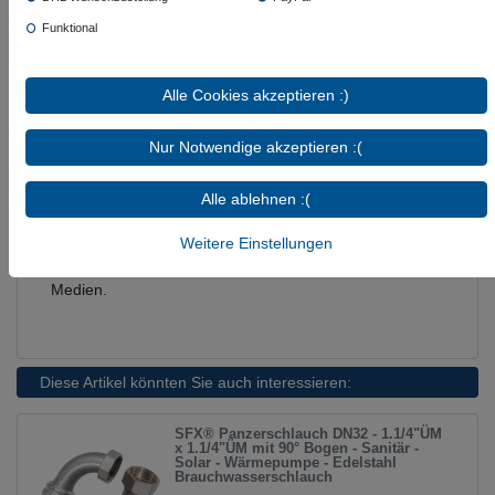
Geeignet:
Leitungswasser bei Raumtemperatur,
Funktional
Kühlwasser mit Glykolbeimischung
Bedingt geeignet:
ölfreie Luft bis 70 °C
Nicht geeignet:
Heizöl L / EL, Diesel, Kerosin,
Alle Cookies akzeptieren :)
Ottokraftstoff, Methanol, Ethanol, Hydrauliköl,
Motorenöl, Schutzgase wie CO₂ oder Argon,
Nur Notwendige akzeptieren :(
Säuren und Laugen
Hinweis:
Die tatsächliche Eignung ist abhängig von
Alle ablehnen :(
Medium, Temperatur, Druck, Konzentration und
Weitere Einstellungen
Einsatzdauer. Bitte prüfen Sie die technischen
Einsatzgrenzen vor der Verwendung mit besonderen
Medien.
Diese Artikel könnten Sie auch interessieren:
SFX® Panzerschlauch DN32 - 1.1/4"ÜM
x 1.1/4"ÜM mit 90° Bogen - Sanitär -
Solar - Wärmepumpe - Edelstahl
Brauchwasserschlauch