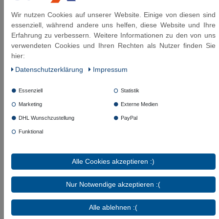
Wir nutzen Cookies auf unserer Website. Einige von diesen sind
essenziell, während andere uns helfen, diese Website und Ihre
Erfahrung zu verbessern. Weitere Informationen zu den von uns
verwendeten Cookies und Ihren Rechten als Nutzer finden Sie
Diese Artikel könnten Sie auch interessieren:
hier:
Daten­schutz­erklärung
Impressum
SFX® Waschmaschinenschlauch
Verlängerung DN8 - 3/4"ÜM x 3/4"AG
Edelstahl Panzerschlauch
Essenziell
Statistik
Marketing
Externe Medien
ab 20,09 € *
DHL Wunschzustellung
PayPal
Funktional
Artikel anzeigen
*
inkl. ges. MwSt.
zzgl.
Versandkosten
Alle Cookies akzeptieren :)
SFX® Panzerschlauch DN8 1/2"ÜM x
Nur Notwendige akzeptieren :(
3/4"ÜM mit 90° Bogen Edelstahl
Flexschlauch
Alle ablehnen :(