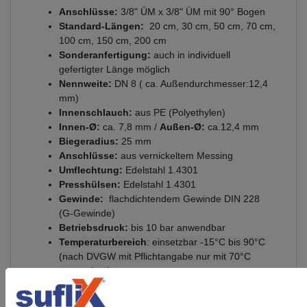
Anschlüsse:
3/8" ÜM x 3/8" ÜM mit 90° Bogen
Standard-Längen:
20 cm, 30 cm, 50 cm, 70 cm,
100 cm, 150 cm, 200 cm
Sonderanfertigung:
auch in individuell
gefertigter Länge möglich
Nennweite:
DN 8 ( ca. Außendurchmesser:12,4
mm)
Innenschlauch:
aus PE (Polyethylen)
Innen-Ø:
ca. 7,8 mm /
Außen-Ø:
ca.12,4 mm
Biegeradius:
25 mm
Anschlüsse:
aus vernickeltem Messing
Umflechtung:
Edelstahl 1.4301
Presshülsen:
Edelstahl 1.4301
Gewinde:
flachdichtendem Gewinde DIN 228
(G-Gewinde)
Betriebsdruck:
bis 10 bar anwendbar
Temperaturbereich
: einsetzbar -15
°C
bis 90°C
(nach DVGW mit Pflichtangabe nur mit 70°C
anzugeben)
Zertifizierungen:
W543 (DVGW), KTW A (UBA),
W270 (DVGW)