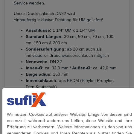
Service wenden.
Unser Druckschlauch DN32 wird
einbaufertig inklusive Dichtung für ÜM geliefert!
Anschlüsse:
1 1/4" ÜM x 1 1/4" ÜM
Standard-Längen:
30 cm, 50 cm, 70 cm, 100
cm, 150 cm & 200 cm
Sonderanfertigung:
ab 20 cm auch als
individueller Brauchwasserschlauch möglich
Nennweite:
DN 32
Innen-Ø:
ca. 32,0 mm /
Außen-Ø:
ca. 42,0 mm
Biegeradius:
160 mm
Innenschlauch:
aus EPDM (Ethylen Propylen
Dien Kautschuk)
Presshülsen:
Edelstahl 1.4301
Anschlüsse:
aus vernickeltem Messing
Umflechtung:
verzinkter Stahldraht
Betriebsdruck:
bis 10 bar anwendbar
Wir nutzen Cookies auf unserer Website. Einige von diesen sind
Glycolgehalt bis 60°C:
100%
essenziell, während andere uns helfen, diese Website und Ihre
Glycolgehalt bis 95°C
:
50%
Erfahrung zu verbessern. Weitere Informationen zu den von uns
Ozonbeständigkeit
: GUT
verwendeten Cookies und Ihren Rechten als Nutzer finden Sie