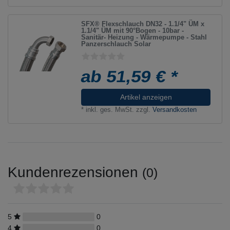
SFX® Flexschlauch DN32 - 1.1/4" ÜM x
1.1/4" ÜM mit 90°Bogen - 10bar -
Sanitär- Heizung - Wärmepumpe - Stahl
Panzerschlauch Solar
ab 51,59 € *
Artikel anzeigen
*
inkl. ges. MwSt.
zzgl.
Versandkosten
Kundenrezensionen
(0)
5
0
4
0