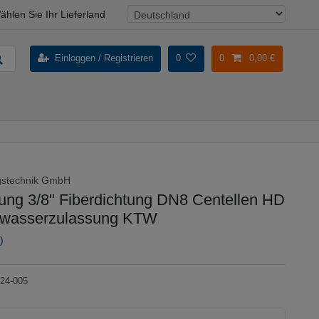
ählen Sie Ihr Lieferland
Einloggen / Registrieren
0
0
0,00 €
gstechnik GmbH
tung 3/8" Fiberdichtung DN8 Centellen HD
kwasserzulassung KTW
)
24-005