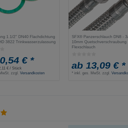
ung 1.1/2'' DN40 Flachdichtung
SFX® Panzerschlauch DN8 - 3
 HD 3822 Trinkwasserzulassung
10mm Quetschverschraubung E
Flexschlauch
0,54 € *
ab 13,09 € *
2,11 € / Stück
 MwSt.
zzgl.
Versandkosten
*
inkl. ges. MwSt.
zzgl.
Versandk