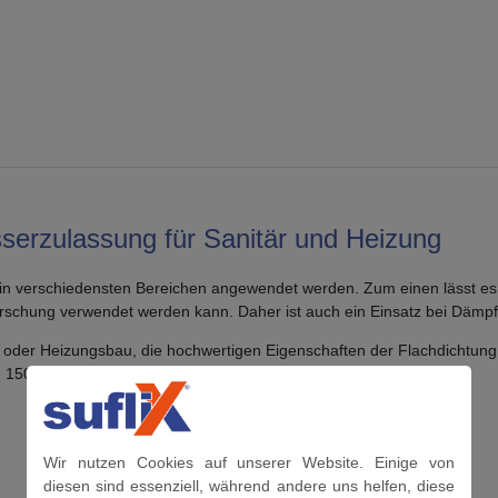
sserzulassung für Sanitär und Heizung
 in verschiedensten Bereichen angewendet werden. Zum einen lässt es 
Forschung verwendet werden kann. Daher ist auch ein Einsatz bei Dämp
oder Heizungsbau, die hochwertigen Eigenschaften der Flachdichtung 3
 150 Bar.
Wir nutzen Cookies auf unserer Website. Einige von
diesen sind essenziell, während andere uns helfen, diese