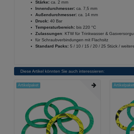
Stärke:
ca. 2 mm
Innendurchmesser:
ca. 7,5 mm
Außendurchmesser:
ca. 14 mm
Druck:
40 Bar
Temperaturbereich:
bis
220 °C
Zulassungen
: KTW für Trinkwasser & Gasversorg
für Schraubverbindungen mit Flachsitz
Standard Packs:
5 / 10 / 15 / 20 / 25 Stück / weite
Diese Artikel könnten Sie auch interessieren:
Artikelpaket
Artikelpake