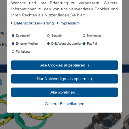
Website und Ihre Erfahrung zu verbessern. Weitere
Informationen zu den von uns verwendeten Cookies und
Ihren Rechten als Nutzer finden Sie hier:
Daten­schutz­erklärung
Impressum
ung, TA Luft, DVGW & BAM
Essenziell
Statistik
Marketing
Externe Medien
DHL Wunschzustellung
PayPal
re PE auf Anfrage
Funktional
Alle Cookies akzeptieren :)
Nur Notwendige akzeptieren :(
t
Alle ablehnen :(
Weitere Einstellungen