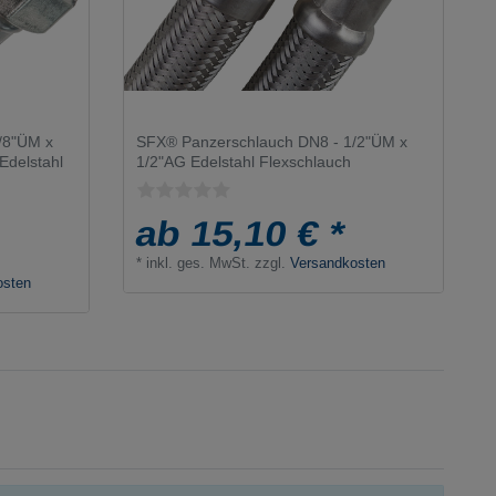
/8"ÜM x
SFX® Panzerschlauch DN8 - 1/2"ÜM x
delstahl
1/2"AG Edelstahl Flexschlauch
ab 15,10 € *
*
inkl. ges. MwSt.
zzgl.
Versandkosten
osten