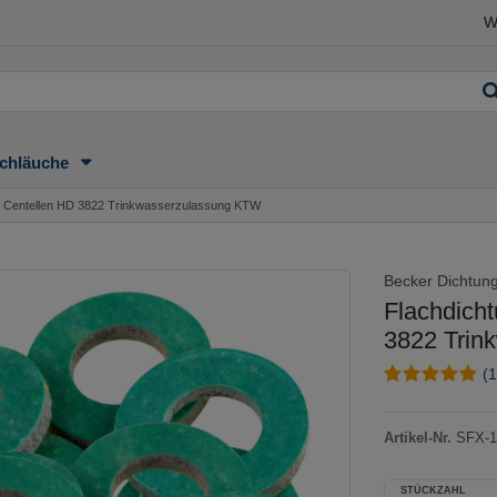
W
chläuche
N8 Centellen HD 3822 Trinkwasserzulassung KTW
Becker Dichtun
Flachdich
3822 Trin
(1
Artikel-Nr.
SFX-1
STÜCKZAHL