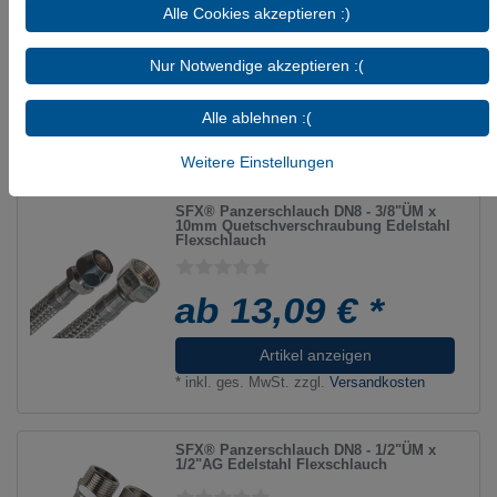
Alle Cookies akzeptieren :)
ab 10,54 € *
Nur Notwendige akzeptieren :(
5
Stück
| 2,11 € / Stück
Artikel anzeigen
Alle ablehnen :(
*
inkl. ges. MwSt.
zzgl.
Versandkosten
Weitere Einstellungen
SFX® Panzerschlauch DN8 - 3/8"ÜM x
10mm Quetschverschraubung Edelstahl
Flexschlauch
ab 13,09 € *
Artikel anzeigen
*
inkl. ges. MwSt.
zzgl.
Versandkosten
SFX® Panzerschlauch DN8 - 1/2"ÜM x
1/2"AG Edelstahl Flexschlauch