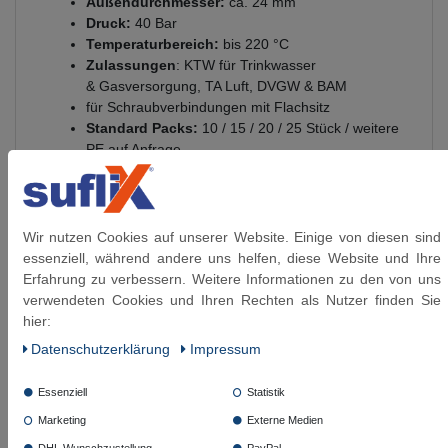
Außendurchmesser:
ca. 24 mm
Druck:
40 Bar
Temperaturbereich:
bis
220 °C
Zulassungen
: KTW für Trinkwasser
& Gasversorgung, TA Luft, DVGW & BAM
für Schraubverbindungen mit Flachsitz
Standard Packs:
10 / 15 / 20 / 25 Stück / weitere
PE auf Anfrage
Diese Artikel könnten Sie auch interessieren:
Wir nutzen Cookies auf unserer Website. Einige von diesen sind
essenziell, während andere uns helfen, diese Website und Ihre
Erfahrung zu verbessern. Weitere Informationen zu den von uns
Flachdichtung 2'' DN50 Fiberdichtung
Artikelpaket
Centellen HD 3822
verwendeten Cookies und Ihren Rechten als Nutzer finden Sie
Trinkwasserzulassung
hier:
Daten­schutz­erklärung
Impressum
ab 17,79 € *
Essenziell
Statistik
5
Stück
| 3,56 € / Stück
Marketing
Externe Medien
Artikel anzeigen
DHL Wunschzustellung
PayPal