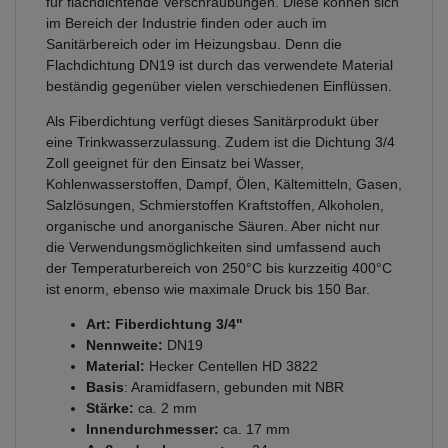
für flachdichtende Verschraubungen. Diese können sich
im Bereich der Industrie finden oder auch im
Sanitärbereich oder im Heizungsbau. Denn die
Flachdichtung DN19 ist durch das verwendete Material
beständig gegenüber vielen verschiedenen Einflüssen.
Als Fiberdichtung verfügt dieses Sanitärprodukt über
eine Trinkwasserzulassung. Zudem ist die Dichtung 3/4
Zoll geeignet für den Einsatz bei Wasser,
Kohlenwasserstoffen, Dampf, Ölen, Kältemitteln, Gasen,
Salzlösungen, Schmierstoffen Kraftstoffen, Alkoholen,
organische und anorganische Säuren. Aber nicht nur
die Verwendungsmöglichkeiten sind umfassend auch
der Temperaturbereich von 250°C bis kurzzeitig 400°C
ist enorm, ebenso wie maximale Druck bis 150 Bar.
Art: Fiberdichtung 3/4"
Nennweite:
DN19
Material:
Hecker Centellen HD 3822
Basis
: Aramidfasern, gebunden mit NBR
Stärke:
ca. 2 mm
Innendurchmesser:
ca. 17 mm