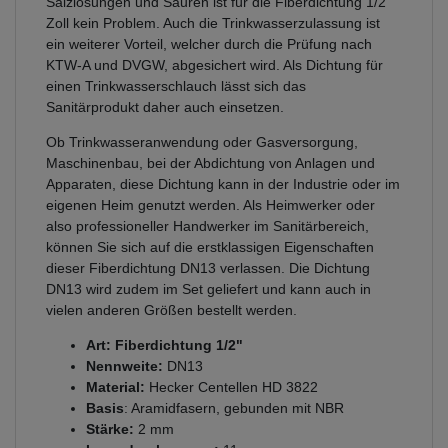
Salzlösungen und Säuren ist für die Fiberdichtung 1/2
Zoll kein Problem. Auch die Trinkwasserzulassung ist
ein weiterer Vorteil, welcher durch die Prüfung nach
KTW-A und DVGW, abgesichert wird. Als Dichtung für
einen Trinkwasserschlauch lässt sich das
Sanitärprodukt daher auch einsetzen.
Ob Trinkwasseranwendung oder Gasversorgung,
Maschinenbau, bei der Abdichtung von Anlagen und
Apparaten, diese Dichtung kann in der Industrie oder im
eigenen Heim genutzt werden. Als Heimwerker oder
also professioneller Handwerker im Sanitärbereich,
können Sie sich auf die erstklassigen Eigenschaften
dieser Fiberdichtung DN13 verlassen. Die Dichtung
DN13 wird zudem im Set geliefert und kann auch in
vielen anderen Größen bestellt werden.
Art: Fiberdichtung 1/2"
Nennweite:
DN13
Material:
Hecker Centellen HD 3822
Basis
: Aramidfasern, gebunden mit NBR
Stärke:
2 mm