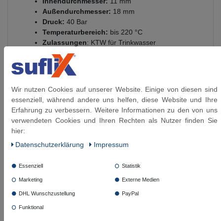
Innendurchmesser:
11 mm
Außendurchmesser:
18 mm
Druck:
40 Bar
Temperaturbereich:
bis
220 °C
Zulassungen
: KTW für Trinkwasser
& Gasversorgung, TA Luft, DVGW & BAM
für Schraubverbindungen mit Flachsitz
Standard Packs:
10 / 15 / 20 / 25 Stück / weitere
PE auf Anfrage
Wir nutzen Cookies auf unserer Website. Einige von diesen sind
essenziell, während andere uns helfen, diese Website und Ihre
Erfahrung zu verbessern. Weitere Informationen zu den von uns
verwendeten Cookies und Ihren Rechten als Nutzer finden Sie
Diese Artikel könnten Sie auch interessieren:
hier:
Daten­schutz­erklärung
Impressum
Flachdichtung 2'' DN50 Fiberdichtung
Artikelpaket
Centellen HD 3822
Trinkwasserzulassung
Essenziell
Statistik
Marketing
Externe Medien
ab 17,79 € *
DHL Wunschzustellung
PayPal
5
Stück
| 3,56 € / Stück
Funktional
Artikel anzeigen