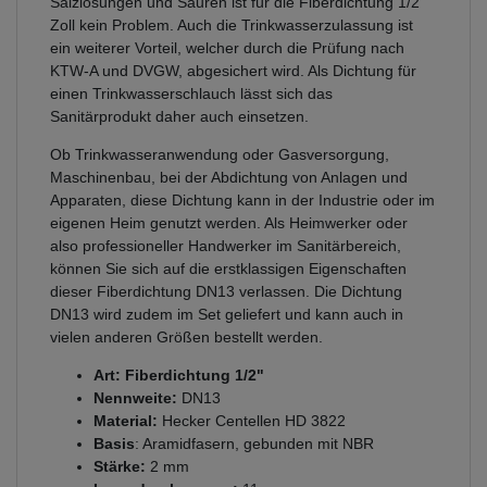
Salzlösungen und Säuren ist für die Fiberdichtung 1/2
Zoll kein Problem. Auch die Trinkwasserzulassung ist
ein weiterer Vorteil, welcher durch die Prüfung nach
KTW-A und DVGW, abgesichert wird. Als Dichtung für
einen Trinkwasserschlauch lässt sich das
Sanitärprodukt daher auch einsetzen.
Ob Trinkwasseranwendung oder Gasversorgung,
Maschinenbau, bei der Abdichtung von Anlagen und
Apparaten, diese Dichtung kann in der Industrie oder im
eigenen Heim genutzt werden. Als Heimwerker oder
also professioneller Handwerker im Sanitärbereich,
können Sie sich auf die erstklassigen Eigenschaften
dieser Fiberdichtung DN13 verlassen. Die Dichtung
DN13 wird zudem im Set geliefert und kann auch in
vielen anderen Größen bestellt werden.
Art: Fiberdichtung 1/2"
Nennweite:
DN13
Material:
Hecker Centellen HD 3822
Basis
: Aramidfasern, gebunden mit NBR
Stärke:
2 mm