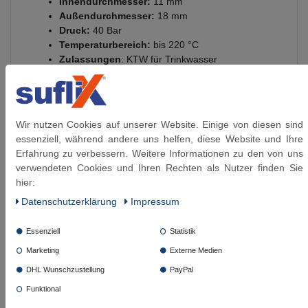
Innendurchmesser:
11 mm
Außendurchmesser:
18 mm
Druck:
40 Bar
Temperaturbereich:
bis
220 °C
Zulassungen
: KTW für Trinkwasser
& Gasversorgung, TA Luft, DVGW & BAM
für Schraubverbindungen mit Flachsitz
Standard Packs:
10 / 15 / 20 / 25 Stück / weitere
PE auf Anfrage
Wir nutzen Cookies auf unserer Website. Einige von diesen sind
essenziell, während andere uns helfen, diese Website und Ihre
Erfahrung zu verbessern. Weitere Informationen zu den von uns
verwendeten Cookies und Ihren Rechten als Nutzer finden Sie
Diese Artikel könnten Sie auch interessieren:
hier:
Daten­schutz­erklärung
Impressum
Flachdichtung 2'' DN50 Fiberdichtung
Artikelpaket
Centellen HD 3822
Trinkwasserzulassung
Essenziell
Statistik
Marketing
Externe Medien
ab 17,79 € *
DHL Wunschzustellung
PayPal
5
Stück
| 3,56 € / Stück
Funktional
Artikel anzeigen